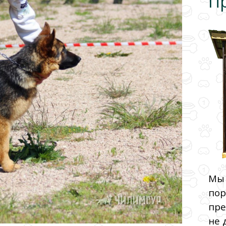
П
Мы 
пор
пре
не 